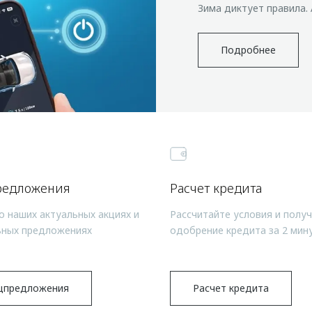
Зима диктует правила.
Подробнее
редложения
Расчет кредита
о наших актуальных акциях и
Рассчитайте условия и полу
ьных предложениях
одобрение кредита за 2 мин
цпредложения
Расчет кредита