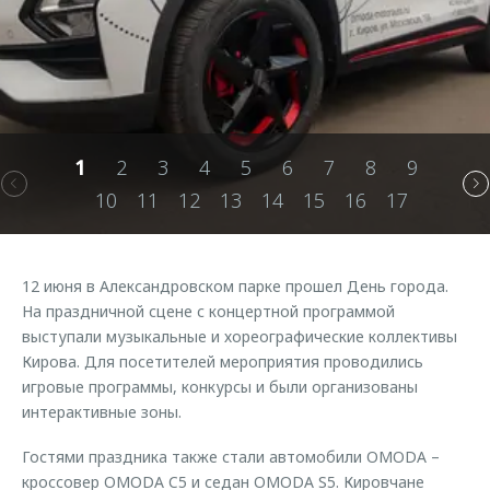
Страхование
Руководства по эксплуатации
Обратная связь
Кредитный калькулятор
Клиентская поддержка
Аксессуары
O&J Автоклуб
Одежда и сувениры
Клуб владельцев OMODA
1
2
3
4
5
6
7
8
9
Оригинальные аксессуары
Приложение O&J
10
11
12
13
14
15
16
17
Запчасти
Аксессуары
Трейд-ин
Одежда и сувениры
12 июня в Александровском парке прошел День города.
Калькулятор трейд-ин
Оригинальные аксессуары
На праздничной сцене с концертной программой
Запчасти
выступали музыкальные и хореографические коллективы
Кирова. Для посетителей мероприятия проводились
игровые программы, конкурсы и были организованы
интерактивные зоны.
Гостями праздника также стали автомобили OMODA –
кроссовер OMODA C5 и седан OMODA S5. Кировчане