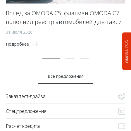
Вслед за OMODA C5: флагман OMODA C7
С
пополнил реестр автомобилей для такси
п
а
31 июля 2026
5 
Подробнее
OMODA C5
По
Все предложения
Заказ тест-драйва
Спецпредложения
Расчет кредита