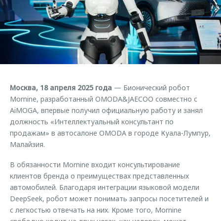
Страхование
Руководства по эксплуатации
Обратная связь
Кредитный калькулятор
Клиентская поддержка
Аксессуары
O&J Автоклуб
Одежда и сувениры
Клуб владельцев OMODA
Оригинальные аксессуары
Приложение O&J
Москва, 18 апреля 2025 года
— Бионический робот
Запчасти
Аксессуары
Mornine, разработанный OMODA&JAECOO совместно с
AiMOGA, впервые получил официальную работу и занял
Трейд-ин
Одежда и сувениры
должность «Интеллектуальный консультант по
Калькулятор трейд-ин
Оригинальные аксессуары
продажам» в автосалоне OMODA в городе Куала-Лумпур,
Малайзия.
Запчасти
В обязанности Mornine входит консультирование
клиентов бренда о преимуществах представленных
автомобилей. Благодаря интеграции языковой модели
DeepSeek, робот может понимать запросы посетителей и
с легкостью отвечать на них. Кроме того, Mornine