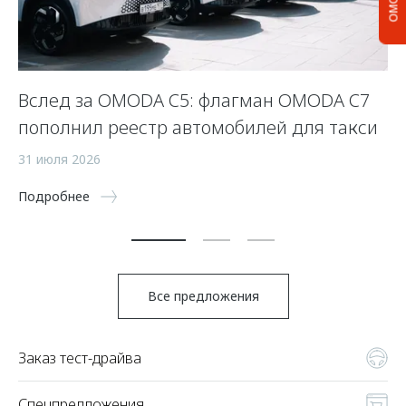
Вслед за OMODA C5: флагман OMODA C7
С
пополнил реестр автомобилей для такси
п
а
31 июля 2026
5 
Подробнее
По
Все предложения
Заказ тест-драйва
Спецпредложения