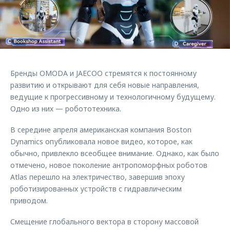
Страхование
Руководства по эксплуатации
Обратная связь
Кредитный калькулятор
Клиентская поддержка
Аксессуары
O&J Автоклуб
Одежда и сувениры
Клуб владельцев OMODA
Бренды OMODA и JAECOO стремятся к постоянному
Оригинальные аксессуары
Приложение O&J
развитию и открывают для себя новые направления,
Запчасти
ведущие к прогрессивному и технологичному будущему.
Аксессуары
Одно из них — робототехника.
Трейд-ин
Одежда и сувениры
В середине апреля американская компания Boston
Калькулятор трейд-ин
Оригинальные аксессуары
Dynamics опубликовала новое видео, которое, как
Запчасти
обычно, привлекло всеобщее внимание. Однако, как было
отмечено, новое поколение антропоморфных роботов
Atlas перешло на электричество, завершив эпоху
роботизированных устройств с гидравлическим
приводом.
Смещение глобального вектора в сторону массовой