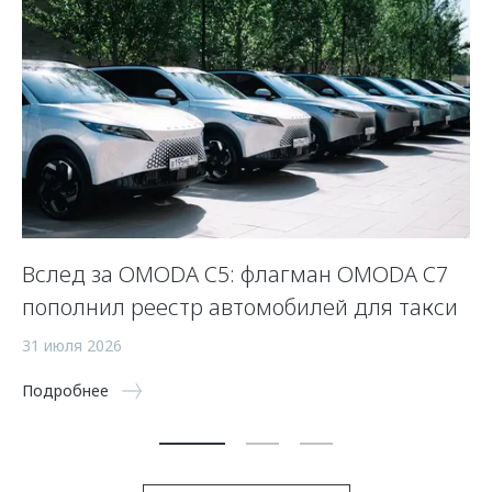
Вслед за OMODA C5: флагман OMODA C7
С
пополнил реестр автомобилей для такси
п
а
31 июля 2026
5 
Подробнее
По