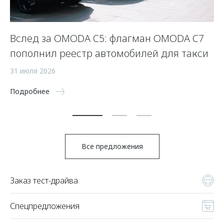
Вслед за OMODA C5: флагман OMODA C7
С
пополнил реестр автомобилей для такси
п
а
31 июля 2026
5 
Подробнее
По
Все предложения
Заказ тест-драйва
Спецпредложения