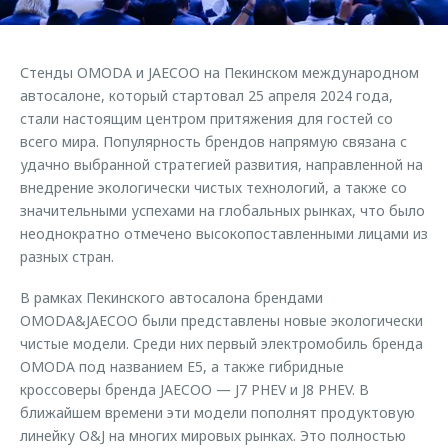
Страхование
Руководства по эксплуатации
Обратная связь
Кредитный калькулятор
Клиентская поддержка
Стенды OMODA и JAECOO на Пекинском международном
Аксессуары
O&J Автоклуб
автосалоне, который стартовал 25 апреля 2024 года,
стали настоящим центром притяжения для гостей со
Одежда и сувениры
Клуб владельцев OMODA
всего мира. Популярность брендов напрямую связана с
Оригинальные аксессуары
Приложение O&J
удачно выбранной стратегией развития, направленной на
Запчасти
внедрение экологически чистых технологий, а также со
Аксессуары
значительными успехами на глобальных рынках, что было
Трейд-ин
Одежда и сувениры
неоднократно отмечено высокопоставленными лицами из
разных стран.
Калькулятор трейд-ин
Оригинальные аксессуары
Запчасти
В рамках Пекинского автосалона брендами
OMODA&JAECOO были представлены новые экологически
чистые модели. Среди них первый электромобиль бренда
OMODA под названием E5, а также гибридные
кроссоверы бренда JAECOO — J7 PHEV и J8 PHEV. В
ближайшем времени эти модели пополнят продуктовую
линейку O&J на многих мировых рынках. Это полностью