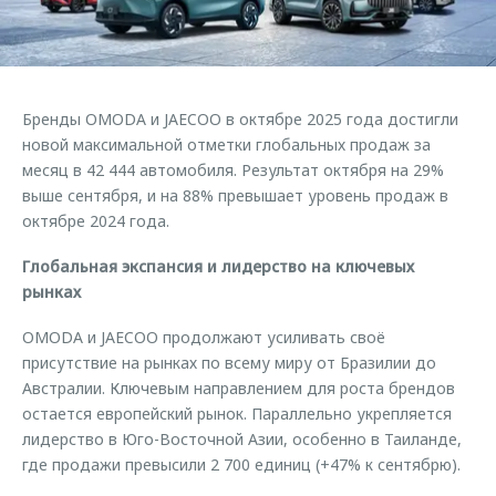
Страхование
Руководства по эксплуатации
Обратная связь
Кредитный калькулятор
Клиентская поддержка
Аксессуары
O&J Автоклуб
Бренды OMODA и JAECOO в октябре 2025 года достигли
Одежда и сувениры
Клуб владельцев OMODA
новой максимальной отметки глобальных продаж за
Оригинальные аксессуары
Приложение O&J
месяц в 42 444 автомобиля. Результат октября на 29%
выше сентября, и на 88% превышает уровень продаж в
Запчасти
Аксессуары
октябре 2024 года.
Трейд-ин
Одежда и сувениры
Глобальная экспансия и лидерство на ключевых
Калькулятор трейд-ин
Оригинальные аксессуары
рынках
Запчасти
OMODA и JAECOO продолжают усиливать своё
присутствие на рынках по всему миру от Бразилии до
Австралии. Ключевым направлением для роста брендов
остается европейский рынок. Параллельно укрепляется
лидерство в Юго-Восточной Азии, особенно в Таиланде,
где продажи превысили 2 700 единиц (+47% к сентябрю).