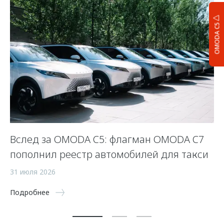
OMODA C5
Вслед за OMODA C5: флагман OMODA C7
С
пополнил реестр автомобилей для такси
п
а
31 июля 2026
5 
Подробнее
По