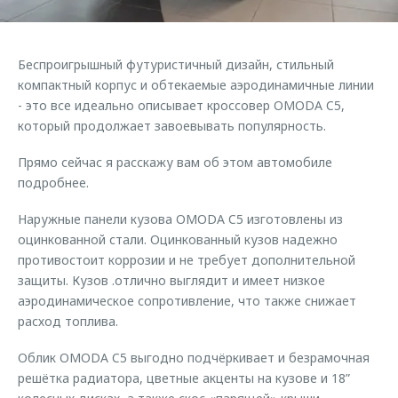
Страхование
Руководства по эксплуатации
Обратная связь
Кредитный калькулятор
Клиентская поддержка
Беспроигрышный футуристичный дизайн, стильный
Аксессуары
O&J Автоклуб
компактный корпус и обтекаемые аэродинамичные линии
- это все идеально описывает кроссовер OMODA C5,
Одежда и сувениры
Клуб владельцев OMODA
который продолжает завоевывать популярность.
Оригинальные аксессуары
Приложение O&J
Прямо сейчас я расскажу вам об этом автомобиле
Запчасти
Аксессуары
подробнее.
Трейд-ин
Одежда и сувениры
Наружные панели кузова OMODA C5 изготовлены из
Калькулятор трейд-ин
Оригинальные аксессуары
оцинкованной стали. Оцинкованный кузов надежно
противостоит коррозии и не требует дополнительной
Запчасти
защиты. Кузов .отлично выглядит и имеет низкое
аэродинамическое сопротивление, что также снижает
расход топлива.
Облик OMODA C5 выгодно подчёркивает и безрамочная
решётка радиатора, цветные акценты на кузове и 18”