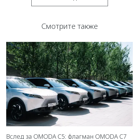
Смотрите также
Вслед за OMODA C5: флагман OMODA C7
С