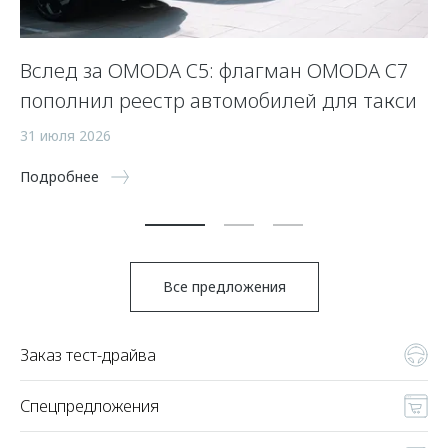
Вслед за OMODA C5: флагман OMODA C7
С
пополнил реестр автомобилей для такси
п
а
31 июля 2026
5 
Подробнее
По
Все предложения
Заказ тест-драйва
Спецпредложения