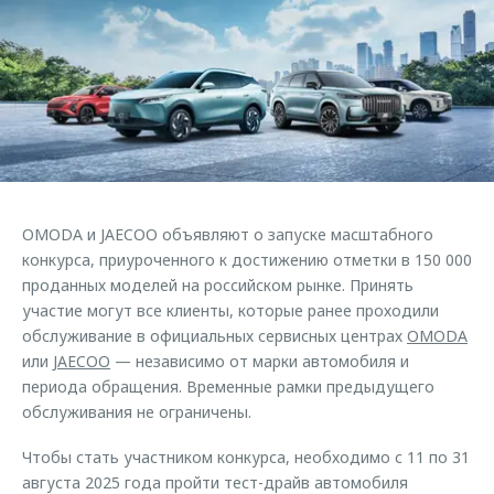
Страхование
Руководства по эксплуатации
Обратная связь
Кредитный калькулятор
Клиентская поддержка
Аксессуары
O&J Автоклуб
Одежда и сувениры
Клуб владельцев OMODA
Оригинальные аксессуары
Приложение O&J
Запчасти
Аксессуары
OMODA и JAECOO объявляют о запуске масштабного
Трейд-ин
Одежда и сувениры
конкурса, приуроченного к достижению отметки в 150 000
проданных моделей на российском рынке. Принять
Калькулятор трейд-ин
Оригинальные аксессуары
участие могут все клиенты, которые ранее проходили
Запчасти
обслуживание в официальных сервисных центрах
OMODA
или
JAECOO
— независимо от марки автомобиля и
периода обращения. Временные рамки предыдущего
обслуживания не ограничены.
Чтобы стать участником конкурса, необходимо с 11 по 31
августа 2025 года пройти тест-драйв автомобиля