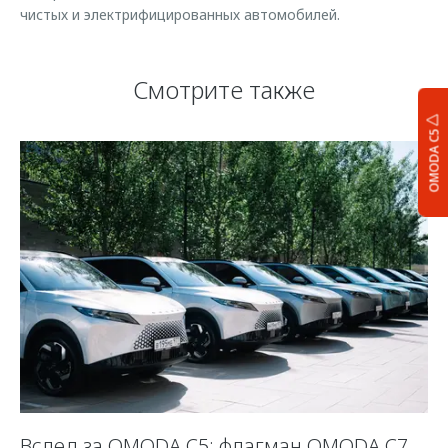
чистых и электрифицированных автомобилей.
Смотрите также
OMODA C5
Вслед за OMODA C5: флагман OMODA C7
С