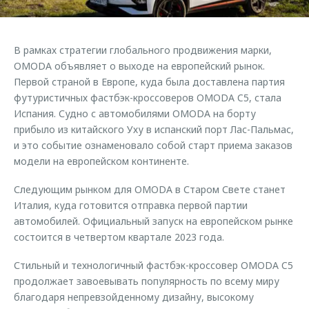
Страхование
Руководства по эксплуатации
Обратная связь
Кредитный калькулятор
Клиентская поддержка
В рамках стратегии глобального продвижения марки,
Аксессуары
O&J Автоклуб
OMODA объявляет о выходе на европейский рынок.
Первой страной в Европе, куда была доставлена партия
Одежда и сувениры
Клуб владельцев OMODA
футуристичных фастбэк-кроссоверов OMODA C5, стала
Оригинальные аксессуары
Приложение O&J
Испания. Судно с автомобилями OMODA на борту
Запчасти
прибыло из китайского Уху в испанский порт Лас-Пальмас,
Аксессуары
и это событие ознаменовало собой старт приема заказов
Трейд-ин
Одежда и сувениры
модели на европейском континенте.
Калькулятор трейд-ин
Оригинальные аксессуары
Следующим рынком для OMODA в Старом Свете станет
Запчасти
Италия, куда готовится отправка первой партии
автомобилей. Официальный запуск на европейском рынке
состоится в четвертом квартале 2023 года.
Стильный и технологичный фастбэк-кроссовер OMODA C5
продолжает завоевывать популярность по всему миру
благодаря непревзойденному дизайну, высокому