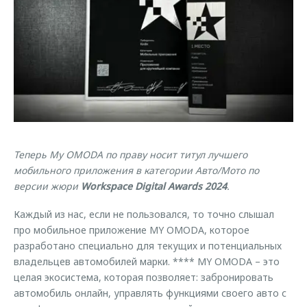
Страхование
Руководства по эксплуатации
Обратная связь
Кредитный калькулятор
Клиентская поддержка
Аксессуары
O&J Автоклуб
Одежда и сувениры
Клуб владельцев OMODA
Оригинальные аксессуары
Приложение O&J
Запчасти
Аксессуары
Теперь My OMODA по праву носит титул лучшего
Трейд-ин
Одежда и сувениры
мобильного приложения в категории Авто/Мото по
Калькулятор трейд-ин
Оригинальные аксессуары
версии жюри
Workspace Digital Awards 2024
.
Запчасти
Каждый из нас, если не пользовался, то точно слышал
про мобильное приложение MY OMODA, которое
разработано специально для текущих и потенциальных
владельцев автомобилей марки. **** MY OMODA – это
целая экосистема, которая позволяет: забронировать
автомобиль онлайн, управлять функциями своего авто с