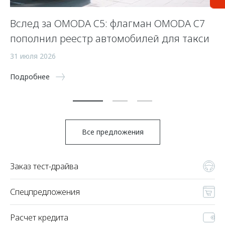
Вслед за OMODA C5: флагман OMODA C7
С
пополнил реестр автомобилей для такси
п
а
31 июля 2026
5 
Подробнее
По
Все предложения
Заказ тест-драйва
Спецпредложения
Расчет кредита