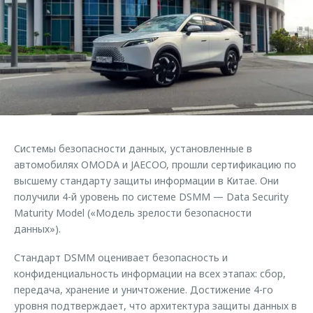
Страхование
Руководства по эксплуатации
Обратная связь
Кредитный калькулятор
Клиентская поддержка
Аксессуары
O&J Автоклуб
Одежда и сувениры
Клуб владельцев OMODA
Оригинальные аксессуары
Приложение O&J
Запчасти
Аксессуары
Системы безопасности данных, установленные в
Трейд-ин
Одежда и сувениры
автомобилях OMODA и JAECOO, прошли сертификацию по
высшему стандарту защиты информации в Китае. Они
Калькулятор трейд-ин
Оригинальные аксессуары
получили 4-й уровень по системе DSMM — Data Security
Запчасти
Maturity Model («Модель зрелости безопасности
данных»).
Стандарт DSMM оценивает безопасность и
конфиденциальность информации на всех этапах: сбор,
передача, хранение и уничтожение. Достижение 4-го
уровня подтверждает, что архитектура защиты данных в