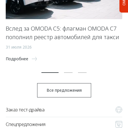
Вслед за OMODA C5: флагман OMODA C7
С
пополнил реестр автомобилей для такси
п
а
31 июля 2026
5 
Подробнее
По
Все предложения
Заказ тест-драйва
Спецпредложения