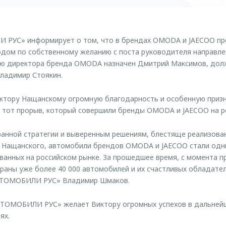
РУС» информирует о том, что в брендах OMODA и JAECOO пр
ходом по собственному желанию с поста руководителя направл
ию директора бренда OMODA назначен Дмитрий Максимов, дол
ладимир Стоякин.
ктору Нащанскому огромную благодарность и особенную призн
 тот прорыв, который совершили бренды OMODA и JAECOO на р
ранной стратегии и выверенным решениям, блестяще реализов
 Нащанского, автомобили брендов OMODA и JAECOO стали одн
ванных на российском рынке. За прошедшее время, с момента 
траны уже более 40 000 автомобилей и их счастливых обладател
ВТОМОБИЛИ РУС» Владимир Шмаков.
ТОМОБИЛИ РУС» желает Виктору огромных успехов в дальнейше
ях.