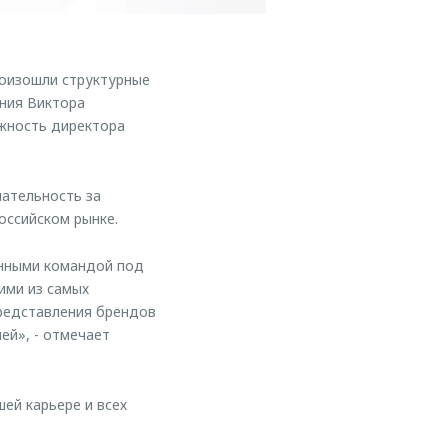
оизошли структурные
ения Виктора
жность директора
ательность за
оссийском рынке.
анными командой под
ими из самых
представления брендов
ей», - отмечает
й карьере и всех