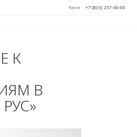
+7 (833) 257-00-00
Киров
Е К
ИЯМ В
 РУС»