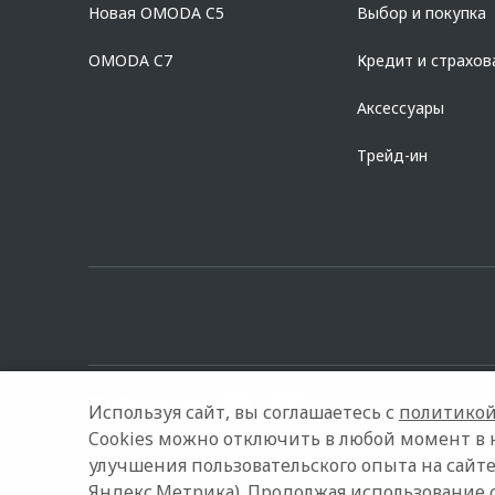
Новая OMODA C5
Выбор и покупка
platformId=alfasite
Кредит предоставляет АО Альфа-Банк. ИНН 7
Предложение ограничено и не является публичной офертой.
OMODA C7
Кредит и страхов
Аксессуары
Трейд-ин
Используя сайт, вы соглашаетесь с
политикой
Cookies можно отключить в любой момент в 
улучшения пользовательского опыта на сайте
© 2026 Моторавто
Модельный ряд
Архивные модели
Яндекс.Метрика). Продолжая использование 