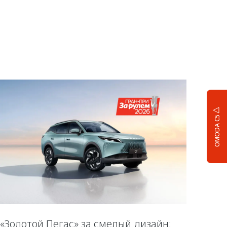
OMODA C5
«Золотой Пегас» за смелый дизайн: