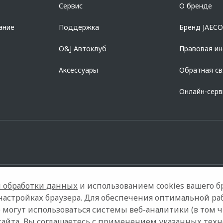
Сервис
О бренде
728168971 ОГРН 1027700067328 место нахождение 107078, г. Москва, ул. Ка
ание
Поддержка
Бренд JAEC
O&J Автоклуб
Правовая и
Аксессуары
Обратная св
Онлайн-сер
 обработки данных
и использованием cookies вашего бр
настройках браузера. Для обеспечения оптимальной ра
 могут использоваться системы веб-аналитики (в том 
Контакты
Правовая информация
сайта, Вы соглашаетесь с применением указанных тех